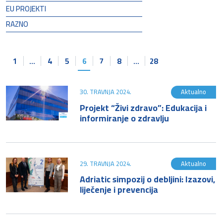
EU PROJEKTI
RAZNO
1
…
4
5
6
7
8
…
28
30. TRAVNJA 2024.
Aktualno
Projekt “Živi zdravo”: Edukacija i
informiranje o zdravlju
29. TRAVNJA 2024.
Aktualno
Adriatic simpozij o debljini: Izazovi,
liječenje i prevencija