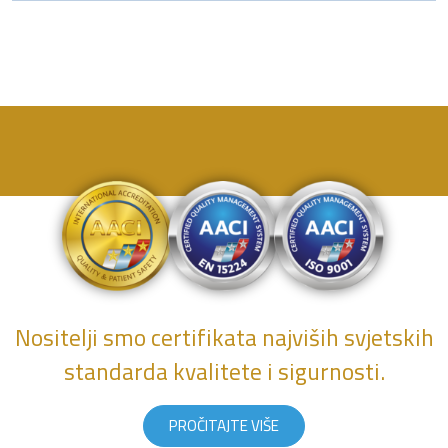
Nositelji smo certifikata najviših svjetskih
standarda kvalitete i sigurnosti.
PROČITAJTE VIŠE