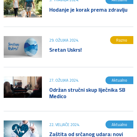
Hodanje je korak prema zdravlju
29. OŽUJKA 2024.
Razno
Sretan Uskrs!
27. OŽUJKA 2024.
Aktualno
Održan stručni skup liječnika SB
Medico
22. VELJAČE 2024.
Aktualno
Zaštita od srčanog udara: novi